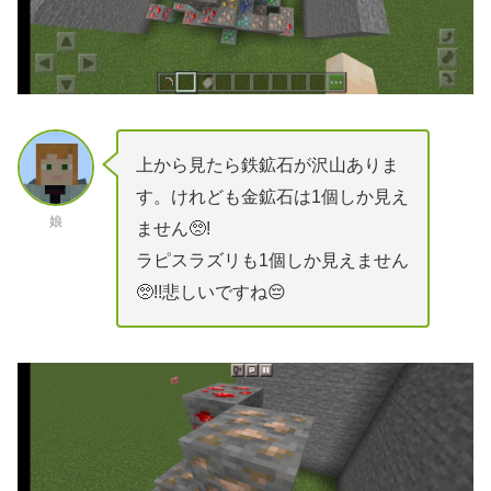
上から見たら鉄鉱石が沢山ありま
す。けれども金鉱石は1個しか見え
娘
ません🥺!
ラピスラズリも1個しか見えません
🥺!!悲しいですね😔