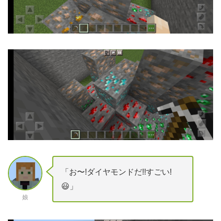
「お〜!ダイヤモンドだ!!すごい!
😃」
娘